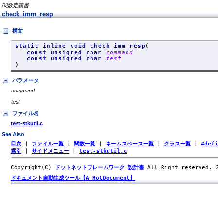
関数定義書
check_imm_resp
構文
static inline void check_imm_resp
(
const unsigned char
command
const unsigned char
test
)
パラメータ
command
test
ファイル名
test-stkutil.c
See Also
目次
|
ファイル一覧
|
関数一覧
|
ネームスペース一覧
|
クラス一覧
|
#def
索引
|
サイドメニュー
|
test-stkutil.c
Copyright(C)
ドットネットフレームワーク 設計書
All Right reserved.
ドキュメント自動生成ツール【A HotDocument】