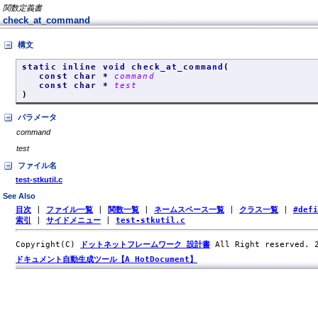
関数定義書
check_at_command
構文
static inline void check_at_command
(
const char *
command
const char *
test
)
パラメータ
command
test
ファイル名
test-stkutil.c
See Also
目次
|
ファイル一覧
|
関数一覧
|
ネームスペース一覧
|
クラス一覧
|
#def
索引
|
サイドメニュー
|
test-stkutil.c
Copyright(C)
ドットネットフレームワーク 設計書
All Right reserved.
ドキュメント自動生成ツール【A HotDocument】