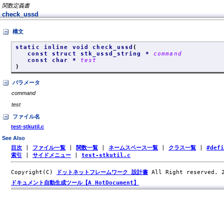
関数定義書
check_ussd
構文
static inline void check_ussd
(
const struct stk_ussd_string *
command
const char *
test
)
パラメータ
command
test
ファイル名
test-stkutil.c
See Also
目次
|
ファイル一覧
|
関数一覧
|
ネームスペース一覧
|
クラス一覧
|
#def
索引
|
サイドメニュー
|
test-stkutil.c
Copyright(C)
ドットネットフレームワーク 設計書
All Right reserved.
ドキュメント自動生成ツール【A HotDocument】