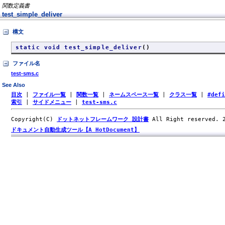
関数定義書
test_simple_deliver
構文
static void test_simple_deliver
()
ファイル名
test-sms.c
See Also
目次
|
ファイル一覧
|
関数一覧
|
ネームスペース一覧
|
クラス一覧
|
#def
索引
|
サイドメニュー
|
test-sms.c
Copyright(C)
ドットネットフレームワーク 設計書
All Right reserved.
ドキュメント自動生成ツール【A HotDocument】