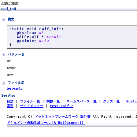
関数定義書
caif_init
構文
static void caif_init
(
gboolean
ok
GAtResult *
result
gpointer
data
)
パラメータ
ok
result
data
ファイル名
test-caif.c
See Also
目次
|
ファイル一覧
|
関数一覧
|
ネームスペース一覧
|
クラス一覧
|
#def
索引
|
サイドメニュー
|
test-caif.c
Copyright(C)
ドットネットフレームワーク 設計書
All Right reserved.
ドキュメント自動生成ツール【A HotDocument】