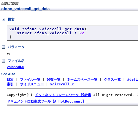
関数定義書
ofono_voicecall_get_data
構文
void *ofono_voicecall_get_data
(
struct ofono_voicecall *
vc
)
パラメータ
vc
ファイル名
voicecall.c
See Also
目次
|
ファイル一覧
|
関数一覧
|
ネームスペース一覧
|
クラス一覧
|
#def
索引
|
サイドメニュー
|
voicecall.c
Copyright(C)
ドットネットフレームワーク 設計書
All Right reserved.
ドキュメント自動生成ツール【A HotDocument】