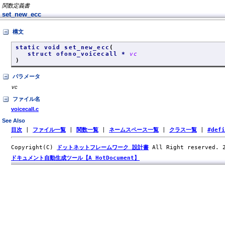
関数定義書
set_new_ecc
構文
static void set_new_ecc
(
struct ofono_voicecall *
vc
)
パラメータ
vc
ファイル名
voicecall.c
See Also
目次
|
ファイル一覧
|
関数一覧
|
ネームスペース一覧
|
クラス一覧
|
#def
Copyright(C)
ドットネットフレームワーク 設計書
All Right reserved.
ドキュメント自動生成ツール【A HotDocument】