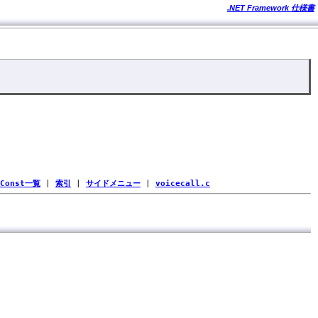
.NET Framework 仕様書
Const一覧
|
索引
|
サイドメニュー
|
voicecall.c