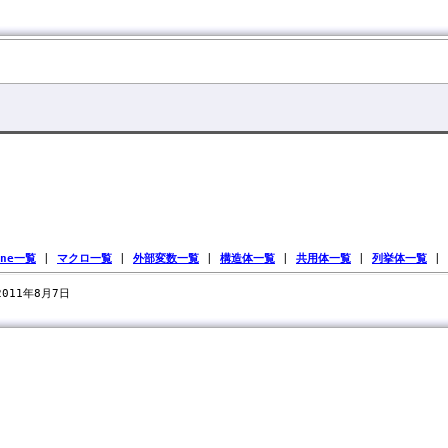
ine一覧
|
マクロ一覧
|
外部変数一覧
|
構造体一覧
|
共用体一覧
|
列挙体一覧
|
 2011年8月7日