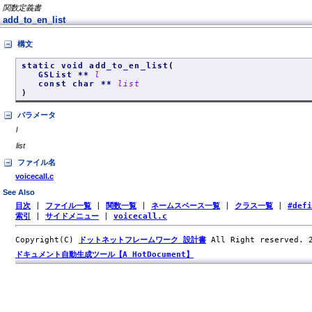
関数定義書
add_to_en_list
構文
static void add_to_en_list
(
GSList **
l
const char **
list
)
パラメータ
l
list
ファイル名
voicecall.c
See Also
目次
|
ファイル一覧
|
関数一覧
|
ネームスペース一覧
|
クラス一覧
|
#def
索引
|
サイドメニュー
|
voicecall.c
Copyright(C)
ドットネットフレームワーク 設計書
All Right reserved.
ドキュメント自動生成ツール【A HotDocument】