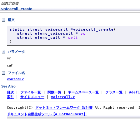
関数定義書
voicecall_create
構文
static struct voicecall *voicecall_create
(
struct ofono_voicecall *
vc
struct ofono_call *
call
)
パラメータ
vc
call
ファイル名
voicecall.c
See Also
目次
|
ファイル一覧
|
関数一覧
|
ネームスペース一覧
|
クラス一覧
|
#def
索引
|
サイドメニュー
|
voicecall.c
Copyright(C)
ドットネットフレームワーク 設計書
All Right reserved.
ドキュメント自動生成ツール【A HotDocument】