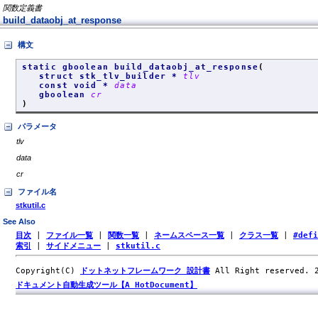
関数定義書
build_dataobj_at_response
構文
static gboolean build_dataobj_at_response
(
struct stk_tlv_builder *
tlv
const void *
data
gboolean
cr
)
パラメータ
tlv
data
cr
ファイル名
stkutil.c
See Also
目次
|
ファイル一覧
|
関数一覧
|
ネームスペース一覧
|
クラス一覧
|
#def
索引
|
サイドメニュー
|
stkutil.c
Copyright(C)
ドットネットフレームワーク 設計書
All Right reserved.
ドキュメント自動生成ツール【A HotDocument】