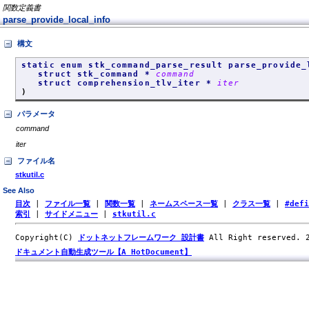
関数定義書
parse_provide_local_info
構文
static enum stk_command_parse_result parse_provide_
struct stk_command *
command
struct comprehension_tlv_iter *
iter
)
パラメータ
command
iter
ファイル名
stkutil.c
See Also
目次
|
ファイル一覧
|
関数一覧
|
ネームスペース一覧
|
クラス一覧
|
#def
索引
|
サイドメニュー
|
stkutil.c
Copyright(C)
ドットネットフレームワーク 設計書
All Right reserved.
ドキュメント自動生成ツール【A HotDocument】