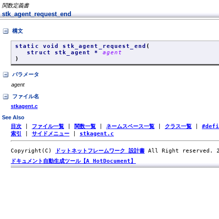
関数定義書
stk_agent_request_end
構文
static void stk_agent_request_end
(
struct stk_agent *
agent
)
パラメータ
agent
ファイル名
stkagent.c
See Also
目次
|
ファイル一覧
|
関数一覧
|
ネームスペース一覧
|
クラス一覧
|
#def
索引
|
サイドメニュー
|
stkagent.c
Copyright(C)
ドットネットフレームワーク 設計書
All Right reserved.
ドキュメント自動生成ツール【A HotDocument】