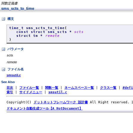
関数定義書
sms_scts_to_time
構文
time_t sms_scts_to_time
(
const struct sms_scts *
scts
struct tm *
remote
)
パラメータ
scts
remote
ファイル名
smsutil.c
See Also
目次
|
ファイル一覧
|
関数一覧
|
ネームスペース一覧
|
クラス一覧
|
#def
索引
|
サイドメニュー
|
smsutil.c
Copyright(C)
ドットネットフレームワーク 設計書
All Right reserved.
ドキュメント自動生成ツール【A HotDocument】