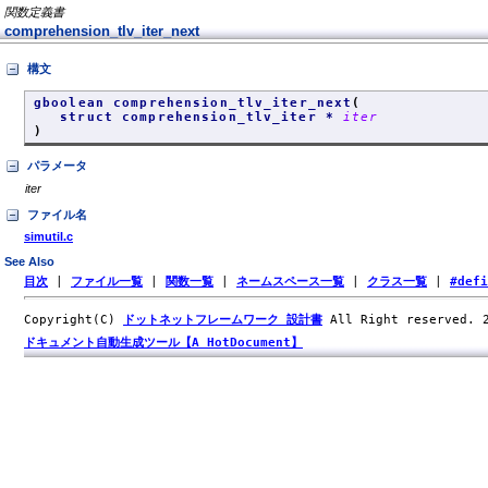
関数定義書
comprehension_tlv_iter_next
構文
gboolean comprehension_tlv_iter_next
(
struct comprehension_tlv_iter *
iter
)
パラメータ
iter
ファイル名
simutil.c
See Also
目次
|
ファイル一覧
|
関数一覧
|
ネームスペース一覧
|
クラス一覧
|
#def
Copyright(C)
ドットネットフレームワーク 設計書
All Right reserved.
ドキュメント自動生成ツール【A HotDocument】