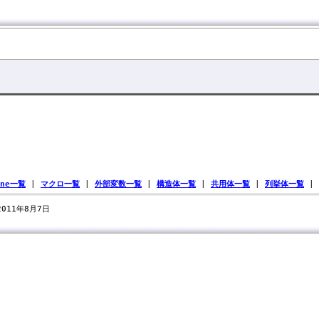
ine一覧
|
マクロ一覧
|
外部変数一覧
|
構造体一覧
|
共用体一覧
|
列挙体一覧
|
 2011年8月7日