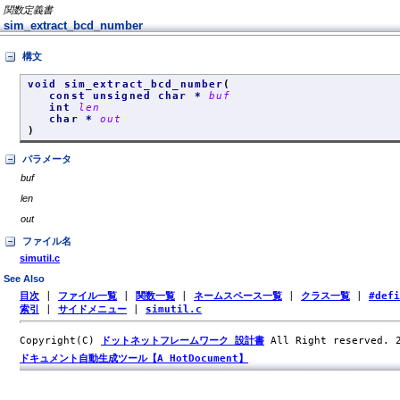
関数定義書
sim_extract_bcd_number
構文
void sim_extract_bcd_number
(
const unsigned char *
buf
int
len
char *
out
)
パラメータ
buf
len
out
ファイル名
simutil.c
See Also
目次
|
ファイル一覧
|
関数一覧
|
ネームスペース一覧
|
クラス一覧
|
#def
索引
|
サイドメニュー
|
simutil.c
Copyright(C)
ドットネットフレームワーク 設計書
All Right reserved.
ドキュメント自動生成ツール【A HotDocument】