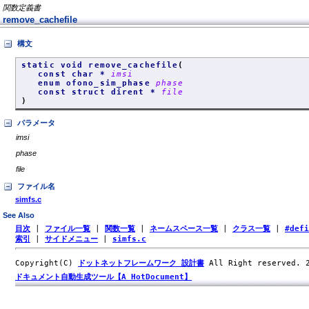
関数定義書
remove_cachefile
構文
static void remove_cachefile
(
const char *
imsi
enum ofono_sim_phase
phase
const struct dirent *
file
)
パラメータ
imsi
phase
file
ファイル名
simfs.c
See Also
目次
|
ファイル一覧
|
関数一覧
|
ネームスペース一覧
|
クラス一覧
|
#def
索引
|
サイドメニュー
|
simfs.c
Copyright(C)
ドットネットフレームワーク 設計書
All Right reserved.
ドキュメント自動生成ツール【A HotDocument】