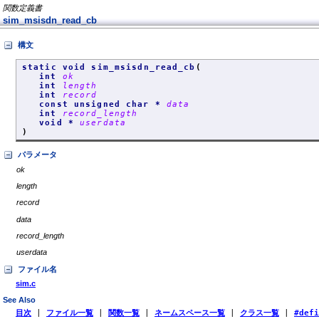
関数定義書
sim_msisdn_read_cb
構文
static void sim_msisdn_read_cb
(
int
ok
int
length
int
record
const unsigned char *
data
int
record_length
void *
userdata
)
パラメータ
ok
length
record
data
record_length
userdata
ファイル名
sim.c
See Also
目次
|
ファイル一覧
|
関数一覧
|
ネームスペース一覧
|
クラス一覧
|
#def