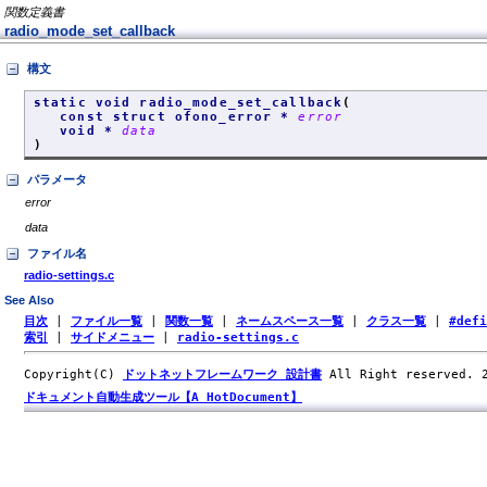
関数定義書
radio_mode_set_callback
構文
static void radio_mode_set_callback
(
const struct ofono_error *
error
void *
data
)
パラメータ
error
data
ファイル名
radio-settings.c
See Also
目次
|
ファイル一覧
|
関数一覧
|
ネームスペース一覧
|
クラス一覧
|
#def
索引
|
サイドメニュー
|
radio-settings.c
Copyright(C)
ドットネットフレームワーク 設計書
All Right reserved.
ドキュメント自動生成ツール【A HotDocument】