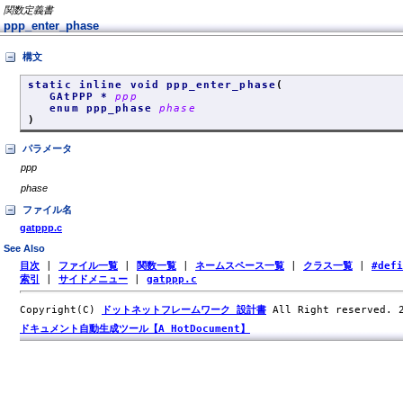
関数定義書
ppp_enter_phase
構文
static inline void ppp_enter_phase
(
GAtPPP *
ppp
enum ppp_phase
phase
)
パラメータ
ppp
phase
ファイル名
gatppp.c
See Also
目次
|
ファイル一覧
|
関数一覧
|
ネームスペース一覧
|
クラス一覧
|
#def
索引
|
サイドメニュー
|
gatppp.c
Copyright(C)
ドットネットフレームワーク 設計書
All Right reserved.
ドキュメント自動生成ツール【A HotDocument】