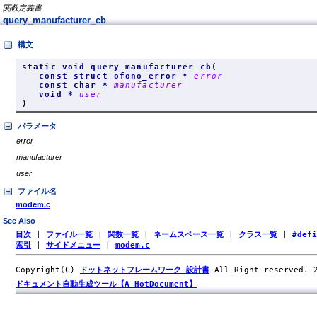
関数定義書
query_manufacturer_cb
構文
static void query_manufacturer_cb
(
const struct ofono_error *
error
const char *
manufacturer
void *
user
)
パラメータ
error
manufacturer
user
ファイル名
modem.c
See Also
目次
|
ファイル一覧
|
関数一覧
|
ネームスペース一覧
|
クラス一覧
|
#def
索引
|
サイドメニュー
|
modem.c
Copyright(C)
ドットネットフレームワーク 設計書
All Right reserved.
ドキュメント自動生成ツール【A HotDocument】