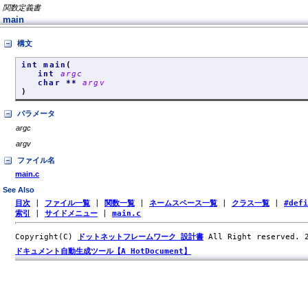
関数定義書
main
構文
int main
(
int
argc
char **
argv
)
パラメータ
argc
argv
ファイル名
main.c
See Also
目次
|
ファイル一覧
|
関数一覧
|
ネームスペース一覧
|
クラス一覧
|
#def
索引
|
サイドメニュー
|
main.c
Copyright(C)
ドットネットフレームワーク 設計書
All Right reserved.
ドキュメント自動生成ツール【A HotDocument】