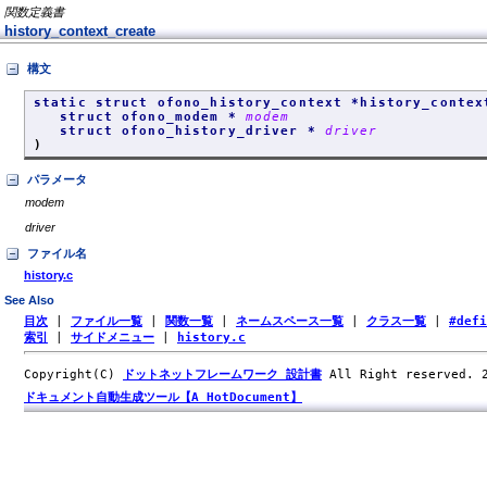
関数定義書
history_context_create
構文
static struct ofono_history_context *history_contex
struct ofono_modem *
modem
struct ofono_history_driver *
driver
)
パラメータ
modem
driver
ファイル名
history.c
See Also
目次
|
ファイル一覧
|
関数一覧
|
ネームスペース一覧
|
クラス一覧
|
#def
索引
|
サイドメニュー
|
history.c
Copyright(C)
ドットネットフレームワーク 設計書
All Right reserved.
ドキュメント自動生成ツール【A HotDocument】