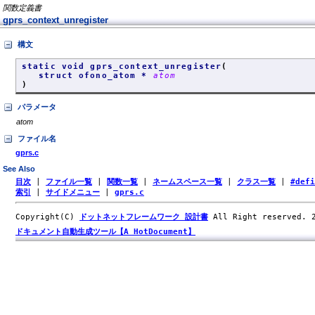
関数定義書
gprs_context_unregister
構文
static void gprs_context_unregister
(
struct ofono_atom *
atom
)
パラメータ
atom
ファイル名
gprs.c
See Also
目次
|
ファイル一覧
|
関数一覧
|
ネームスペース一覧
|
クラス一覧
|
#def
索引
|
サイドメニュー
|
gprs.c
Copyright(C)
ドットネットフレームワーク 設計書
All Right reserved.
ドキュメント自動生成ツール【A HotDocument】