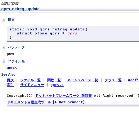
関数定義書
gprs_netreg_update
構文
static void gprs_netreg_update
(
struct ofono_gprs *
gprs
)
パラメータ
gprs
ファイル名
gprs.c
See Also
目次
|
ファイル一覧
|
関数一覧
|
ネームスペース一覧
|
クラス一覧
|
#def
索引
|
サイドメニュー
|
gprs.c
Copyright(C)
ドットネットフレームワーク 設計書
All Right reserved.
ドキュメント自動生成ツール【A HotDocument】