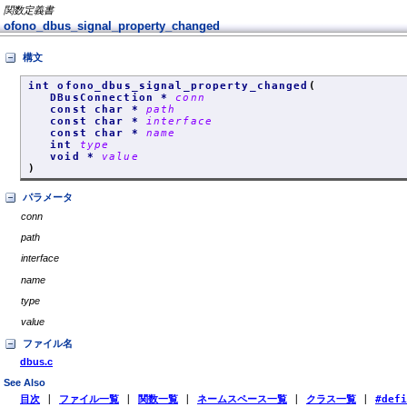
関数定義書
ofono_dbus_signal_property_changed
構文
int ofono_dbus_signal_property_changed
(
DBusConnection *
conn
const char *
path
const char *
interface
const char *
name
int
type
void *
value
)
パラメータ
conn
path
interface
name
type
value
ファイル名
dbus.c
See Also
目次
|
ファイル一覧
|
関数一覧
|
ネームスペース一覧
|
クラス一覧
|
#def