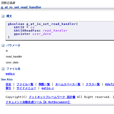
関数定義書
g_at_io_set_read_handler
構文
gboolean g_at_io_set_read_handler
(
GAtIO *
io
GAtIOReadFunc
read_handler
gpointer
user_data
)
パラメータ
io
read_handler
user_data
ファイル名
gatio.c
See Also
目次
|
ファイル一覧
|
関数一覧
|
ネームスペース一覧
|
クラス一覧
|
#def
索引
|
サイドメニュー
|
gatio.c
Copyright(C)
ドットネットフレームワーク 設計書
All Right reserved.
ドキュメント自動生成ツール【A HotDocument】