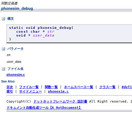
関数定義書
phonesim_debug
構文
static void phonesim_debug
(
const char *
str
void *
user_data
)
パラメータ
str
user_data
ファイル名
phonesim.c
See Also
目次
|
ファイル一覧
|
関数一覧
|
ネームスペース一覧
|
クラス一覧
|
#def
索引
|
サイドメニュー
|
phonesim.c
Copyright(C)
ドットネットフレームワーク 設計書
All Right reserved.
ドキュメント自動生成ツール【A HotDocument】