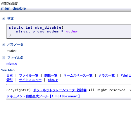
関数定義書
mbm_disable
構文
static int mbm_disable
(
struct ofono_modem *
modem
)
パラメータ
modem
ファイル名
mbm.c
See Also
目次
|
ファイル一覧
|
関数一覧
|
ネームスペース一覧
|
クラス一覧
|
#def
索引
|
サイドメニュー
|
mbm.c
Copyright(C)
ドットネットフレームワーク 設計書
All Right reserved.
ドキュメント自動生成ツール【A HotDocument】