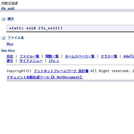
関数定義書
ifx_exit
構文
static void ifx_exit
()
ファイル名
ifx.c
See Also
目次
|
ファイル一覧
|
関数一覧
|
ネームスペース一覧
|
クラス一覧
|
#def
索引
|
サイドメニュー
|
ifx.c
Copyright(C)
ドットネットフレームワーク 設計書
All Right reserved.
ドキュメント自動生成ツール【A HotDocument】