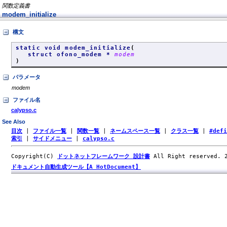
関数定義書
modem_initialize
構文
static void modem_initialize
(
struct ofono_modem *
modem
)
パラメータ
modem
ファイル名
calypso.c
See Also
目次
|
ファイル一覧
|
関数一覧
|
ネームスペース一覧
|
クラス一覧
|
#def
索引
|
サイドメニュー
|
calypso.c
Copyright(C)
ドットネットフレームワーク 設計書
All Right reserved.
ドキュメント自動生成ツール【A HotDocument】