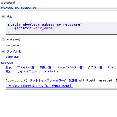
関数定義書
wakeup_no_response
構文
static gboolean wakeup_no_response
(
gpointer
user_data
)
パラメータ
user_data
ファイル名
gatchat.c
See Also
目次
|
ファイル一覧
|
関数一覧
|
ネームスペース一覧
|
クラス一覧
|
#def
索引
|
サイドメニュー
|
gatchat.c
Copyright(C)
ドットネットフレームワーク 設計書
All Right reserved.
ドキュメント自動生成ツール【A HotDocument】