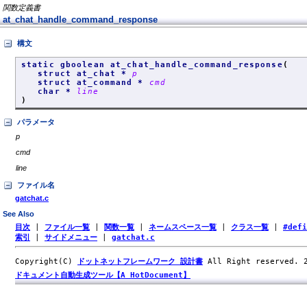
関数定義書
at_chat_handle_command_response
構文
static gboolean at_chat_handle_command_response
(
struct at_chat *
p
struct at_command *
cmd
char *
line
)
パラメータ
p
cmd
line
ファイル名
gatchat.c
See Also
目次
|
ファイル一覧
|
関数一覧
|
ネームスペース一覧
|
クラス一覧
|
#def
索引
|
サイドメニュー
|
gatchat.c
Copyright(C)
ドットネットフレームワーク 設計書
All Right reserved.
ドキュメント自動生成ツール【A HotDocument】