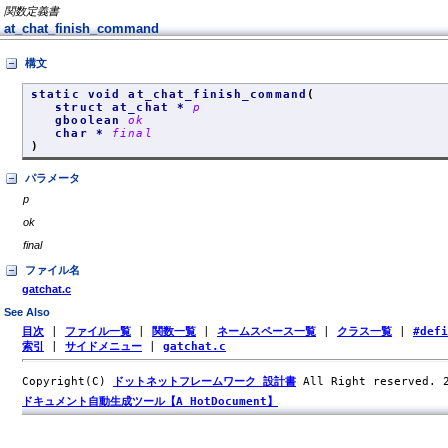
関数定義書
at_chat_finish_command
構文
static void at_chat_finish_command
(
struct at_chat *
p
gboolean
ok
char *
final
)
パラメータ
p
ok
final
ファイル名
gatchat.c
See Also
目次
|
ファイル一覧
|
関数一覧
|
ネームスペース一覧
|
クラス一覧
|
#def
索引
|
サイドメニュー
|
gatchat.c
Copyright(C)
ドットネットフレームワーク 設計書
All Right reserved.
ドキュメント自動生成ツール【A HotDocument】