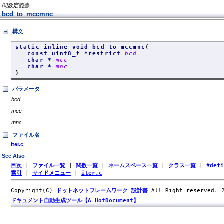
関数定義書
bcd_to_mccmnc
構文
static inline void bcd_to_mccmnc
(
const uint8_t *restrict
bcd
char *
mcc
char *
mnc
)
パラメータ
bcd
mcc
mnc
ファイル名
iter.c
See Also
目次
|
ファイル一覧
|
関数一覧
|
ネームスペース一覧
|
クラス一覧
|
#def
索引
|
サイドメニュー
|
iter.c
Copyright(C)
ドットネットフレームワーク 設計書
All Right reserved.
ドキュメント自動生成ツール【A HotDocument】