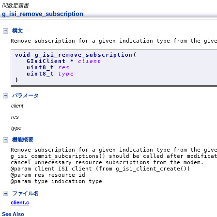
関数定義書
g_isi_remove_subscription
構文
Remove subscription for a given indication type from the giv
void g_isi_remove_subscription
(
GIsiClient *
client
uint8_t
res
uint8_t
type
)
パラメータ
client
res
type
機能概要
Remove subscription for a given indication type from the give
g_isi_commit_subcsriptions() should be called after modificat
cancel unnecessary resource subscriptions from the modem.

@param client ISI client (from g_isi_client_create())

@param res resource id

@param type indication type
ファイル名
client.c
See Also