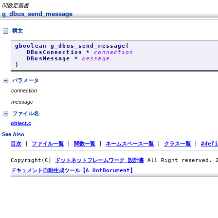
関数定義書
g_dbus_send_message
構文
gboolean g_dbus_send_message
(
DBusConnection *
connection
DBusMessage *
message
)
パラメータ
connection
message
ファイル名
object.c
See Also
目次
|
ファイル一覧
|
関数一覧
|
ネームスペース一覧
|
クラス一覧
|
#def
Copyright(C)
ドットネットフレームワーク 設計書
All Right reserved.
ドキュメント自動生成ツール【A HotDocument】