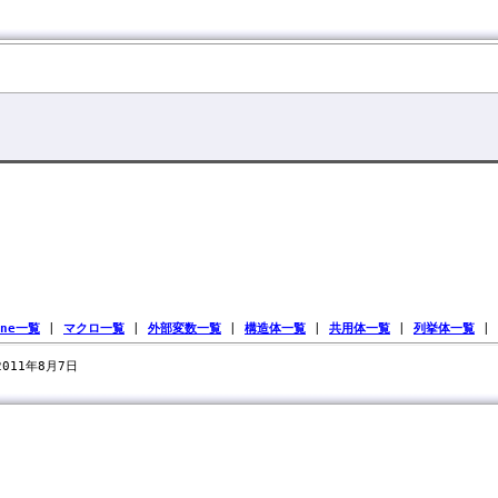
ine一覧
|
マクロ一覧
|
外部変数一覧
|
構造体一覧
|
共用体一覧
|
列挙体一覧
|
 2011年8月7日