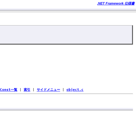
.NET Framework 仕様書
Const一覧
|
索引
|
サイドメニュー
|
object.c