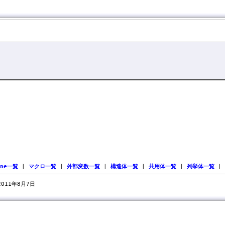
ine一覧
|
マクロ一覧
|
外部変数一覧
|
構造体一覧
|
共用体一覧
|
列挙体一覧
|
 2011年8月7日