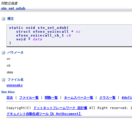
関数定義書
ste_set_udub
構文
static void ste_set_udub
(
struct ofono_voicecall *
vc
ofono_voicecall_cb_t
cb
void *
data
)
パラメータ
vc
cb
data
ファイル名
voicecall.c
See Also
目次
|
ファイル一覧
|
関数一覧
|
ネームスペース一覧
|
クラス一覧
|
#def
Copyright(C)
ドットネットフレームワーク 設計書
All Right reserved.
ドキュメント自動生成ツール【A HotDocument】