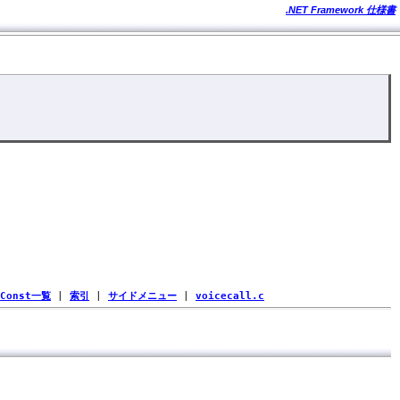
.NET Framework 仕様書
Const一覧
|
索引
|
サイドメニュー
|
voicecall.c