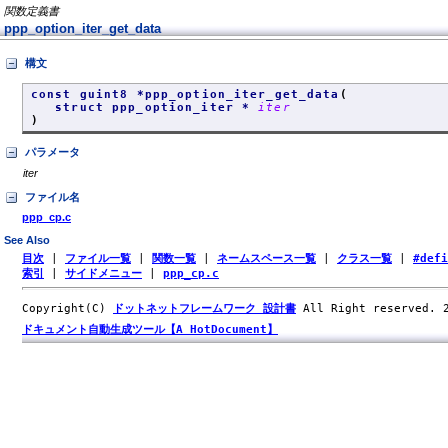
関数定義書
ppp_option_iter_get_data
構文
const guint8 *ppp_option_iter_get_data
(
struct ppp_option_iter *
iter
)
パラメータ
iter
ファイル名
ppp_cp.c
See Also
目次
|
ファイル一覧
|
関数一覧
|
ネームスペース一覧
|
クラス一覧
|
#def
索引
|
サイドメニュー
|
ppp_cp.c
Copyright(C)
ドットネットフレームワーク 設計書
All Right reserved.
ドキュメント自動生成ツール【A HotDocument】