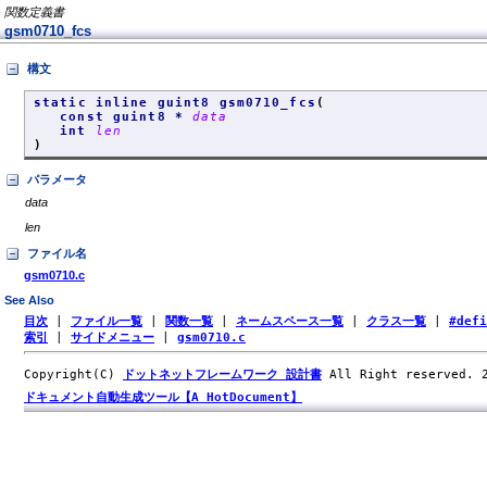
関数定義書
gsm0710_fcs
構文
static inline guint8 gsm0710_fcs
(
const guint8 *
data
int
len
)
パラメータ
data
len
ファイル名
gsm0710.c
See Also
目次
|
ファイル一覧
|
関数一覧
|
ネームスペース一覧
|
クラス一覧
|
#def
索引
|
サイドメニュー
|
gsm0710.c
Copyright(C)
ドットネットフレームワーク 設計書
All Right reserved.
ドキュメント自動生成ツール【A HotDocument】