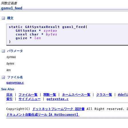
関数定義書
gsmv1_feed
構文
static GAtSyntaxResult gsmv1_feed
(
GAtSyntax *
syntax
const char *
bytes
gsize *
len
)
パラメータ
syntax
bytes
len
ファイル名
gatsyntax.c
See Also
目次
|
ファイル一覧
|
関数一覧
|
ネームスペース一覧
|
クラス一覧
|
#def
索引
|
サイドメニュー
|
gatsyntax.c
Copyright(C)
ドットネットフレームワーク 設計書
All Right reserved.
ドキュメント自動生成ツール【A HotDocument】