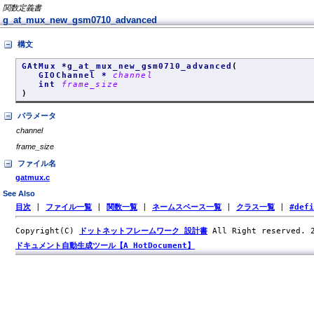
関数定義書
g_at_mux_new_gsm0710_advanced
構文
GAtMux *g_at_mux_new_gsm0710_advanced
(
GIOChannel *
channel
int
frame_size
)
パラメータ
channel
frame_size
ファイル名
gatmux.c
See Also
目次
|
ファイル一覧
|
関数一覧
|
ネームスペース一覧
|
クラス一覧
|
#def
Copyright(C)
ドットネットフレームワーク 設計書
All Right reserved.
ドキュメント自動生成ツール【A HotDocument】