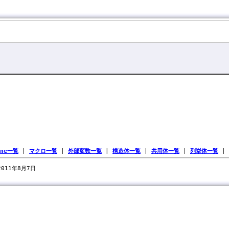
ine一覧
|
マクロ一覧
|
外部変数一覧
|
構造体一覧
|
共用体一覧
|
列挙体一覧
|
 2011年8月7日