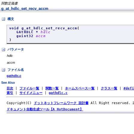
関数定義書
g_at_hdlc_set_recv_accm
構文
void g_at_hdlc_set_recv_accm
(
GAtHDLC *
hdlc
guint32
accm
)
パラメータ
hdlc
accm
ファイル名
gathdlc.c
See Also
目次
|
ファイル一覧
|
関数一覧
|
ネームスペース一覧
|
クラス一覧
|
#def
索引
|
サイドメニュー
|
gathdlc.c
Copyright(C)
ドットネットフレームワーク 設計書
All Right reserved.
ドキュメント自動生成ツール【A HotDocument】