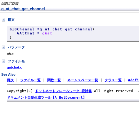
関数定義書
g_at_chat_get_channel
構文
GIOChannel *g_at_chat_get_channel
(
GAtChat *
chat
)
パラメータ
chat
ファイル名
gatchat.c
See Also
目次
|
ファイル一覧
|
関数一覧
|
ネームスペース一覧
|
クラス一覧
|
#def
Copyright(C)
ドットネットフレームワーク 設計書
All Right reserved.
ドキュメント自動生成ツール【A HotDocument】