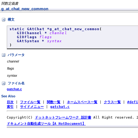
関数定義書
g_at_chat_new_common
構文
static GAtChat *g_at_chat_new_common
(
GIOChannel *
channel
GIOFlags
flags
GAtSyntax *
syntax
)
パラメータ
channel
flags
syntax
ファイル名
gatchat.c
See Also
目次
|
ファイル一覧
|
関数一覧
|
ネームスペース一覧
|
クラス一覧
|
#def
索引
|
サイドメニュー
|
gatchat.c
Copyright(C)
ドットネットフレームワーク 設計書
All Right reserved.
ドキュメント自動生成ツール【A HotDocument】