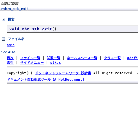
関数定義書
mbm_stk_exit
構文
void mbm_stk_exit
()
ファイル名
stk.c
See Also
目次
|
ファイル一覧
|
関数一覧
|
ネームスペース一覧
|
クラス一覧
|
#def
索引
|
サイドメニュー
|
stk.c
Copyright(C)
ドットネットフレームワーク 設計書
All Right reserved.
ドキュメント自動生成ツール【A HotDocument】