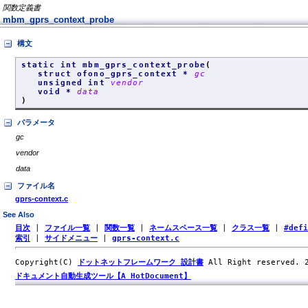
関数定義書
mbm_gprs_context_probe
構文
static int mbm_gprs_context_probe
(
struct ofono_gprs_context *
gc
unsigned int
vendor
void *
data
)
パラメータ
gc
vendor
data
ファイル名
gprs-context.c
See Also
目次
|
ファイル一覧
|
関数一覧
|
ネームスペース一覧
|
クラス一覧
|
#def
索引
|
サイドメニュー
|
gprs-context.c
Copyright(C)
ドットネットフレームワーク 設計書
All Right reserved.
ドキュメント自動生成ツール【A HotDocument】