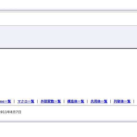
ine一覧
|
マクロ一覧
|
外部変数一覧
|
構造体一覧
|
共用体一覧
|
列挙体一覧
|
 2011年8月7日