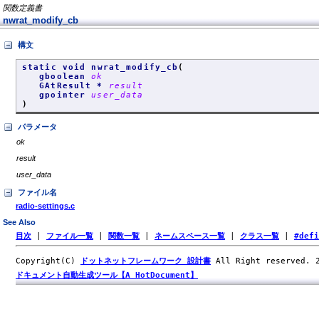
関数定義書
nwrat_modify_cb
構文
static void nwrat_modify_cb
(
gboolean
ok
GAtResult *
result
gpointer
user_data
)
パラメータ
ok
result
user_data
ファイル名
radio-settings.c
See Also
目次
|
ファイル一覧
|
関数一覧
|
ネームスペース一覧
|
クラス一覧
|
#def
Copyright(C)
ドットネットフレームワーク 設計書
All Right reserved.
ドキュメント自動生成ツール【A HotDocument】