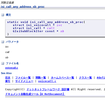
関数定義書
isi_call_any_address_sb_proc
構文
static void isi_call_any_address_sb_proc
(
struct isi_voicecall *
ivc
struct isi_call *
call
GIsiSubBlockIter const *
sb
)
パラメータ
ivc
call
sb
ファイル名
voicecall.c
See Also
目次
|
ファイル一覧
|
関数一覧
|
ネームスペース一覧
|
クラス一覧
|
#def
索引
|
サイドメニュー
|
voicecall.c
Copyright(C)
ドットネットフレームワーク 設計書
All Right reserved.
ドキュメント自動生成ツール【A HotDocument】