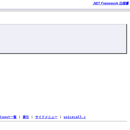
.NET Framework 仕様書
Const一覧
|
索引
|
サイドメニュー
|
voicecall.c