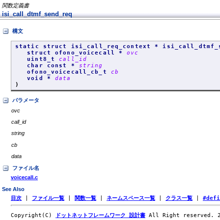
関数定義書
isi_call_dtmf_send_req
構文
static struct isi_call_req_context * isi_call_dtmf_
struct ofono_voicecall *
ovc
uint8_t
call_id
char const *
string
ofono_voicecall_cb_t
cb
void *
data
)
パラメータ
ovc
call_id
string
cb
data
ファイル名
voicecall.c
See Also
目次
|
ファイル一覧
|
関数一覧
|
ネームスペース一覧
|
クラス一覧
|
#def
Copyright(C)
ドットネットフレームワーク 設計書
All Right reserved.