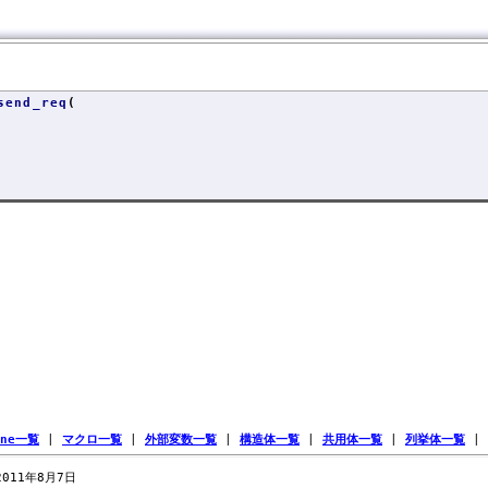
send_req
(
ine一覧
|
マクロ一覧
|
外部変数一覧
|
構造体一覧
|
共用体一覧
|
列挙体一覧
|
 2011年8月7日