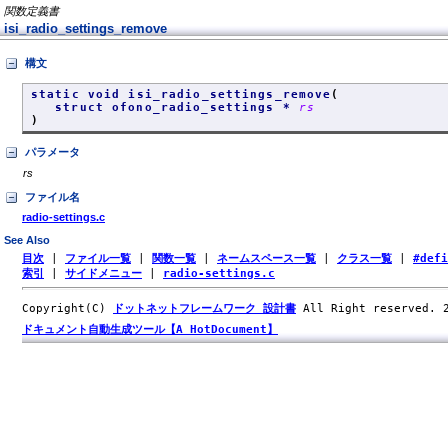
関数定義書
isi_radio_settings_remove
構文
static void isi_radio_settings_remove
(
struct ofono_radio_settings *
rs
)
パラメータ
rs
ファイル名
radio-settings.c
See Also
目次
|
ファイル一覧
|
関数一覧
|
ネームスペース一覧
|
クラス一覧
|
#def
索引
|
サイドメニュー
|
radio-settings.c
Copyright(C)
ドットネットフレームワーク 設計書
All Right reserved.
ドキュメント自動生成ツール【A HotDocument】